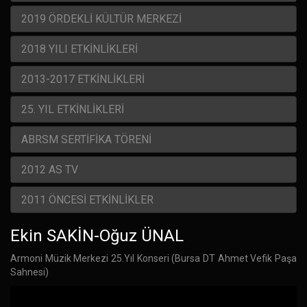
2019 ÖRDEKLİ KÜLTÜR MERKEZİ
2018 YILI ETKİNLİKLERİ
2013-2017 ETKİNLİKLERİ
25. YIL ETKİNLİKLERİ
ABRSM SERTİFİKA TÖRENİ
2012 AS TV
2011 ÖNCESİ ETKİNLİKLER
Ekin SAKİN-Oğuz ÜNAL
Armoni Müzik Merkezi 25.Yıl Konseri (Bursa DT Ahmet Vefik Paşa
Sahnesi)