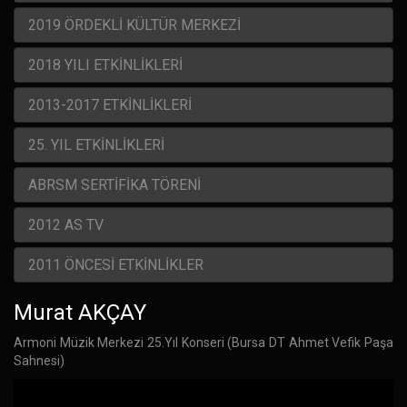
2019 ÖRDEKLİ KÜLTÜR MERKEZİ
2018 YILI ETKİNLİKLERİ
2013-2017 ETKİNLİKLERİ
25. YIL ETKİNLİKLERİ
ABRSM SERTİFİKA TÖRENİ
2012 AS TV
2011 ÖNCESİ ETKİNLİKLER
Murat AKÇAY
Armoni Müzik Merkezi 25.Yıl Konseri (Bursa DT Ahmet Vefik Paşa
Sahnesi)