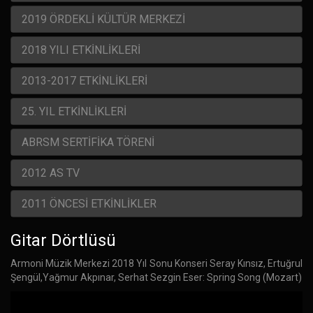
2019 ÖRDEKLİ KÜLTÜR MERKEZİ
2018 YILI ETKİNLİKLERİ
2013-2017 ETKİNLİKLERİ
25. YIL ETKİNLİKLERİ
ABRSM SERTİFİKA TÖRENİ
2012 AS TV
2011 ÖNCESİ ETKİNLİKLER
Gitar Dörtlüsü
Armoni Müzik Merkezi 2018 Yıl Sonu Konseri Seray Kınsız, Ertuğrul
Şengül,Yağmur Akpınar, Serhat Sezgin Eser: Spring Song (Mozart)