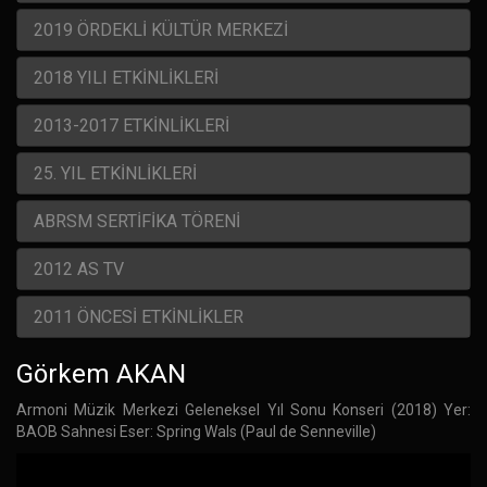
2019 ÖRDEKLİ KÜLTÜR MERKEZİ
2018 YILI ETKİNLİKLERİ
2013-2017 ETKİNLİKLERİ
25. YIL ETKİNLİKLERİ
ABRSM SERTİFİKA TÖRENİ
2012 AS TV
2011 ÖNCESİ ETKİNLİKLER
Görkem AKAN
Armoni Müzik Merkezi Geleneksel Yıl Sonu Konseri (2018) Yer:
BAOB Sahnesi Eser: Spring Wals (Paul de Senneville)