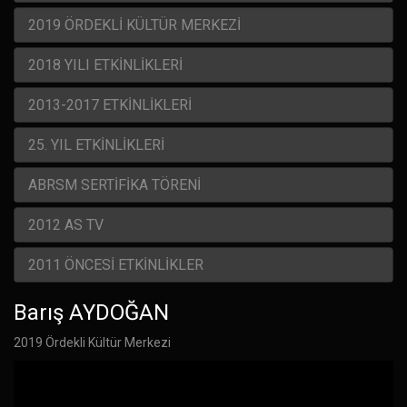
2019 ÖRDEKLİ KÜLTÜR MERKEZİ
2018 YILI ETKİNLİKLERİ
2013-2017 ETKİNLİKLERİ
25. YIL ETKİNLİKLERİ
ABRSM SERTİFİKA TÖRENİ
2012 AS TV
2011 ÖNCESİ ETKİNLİKLER
Barış AYDOĞAN
2019 Ördekli Kültür Merkezi