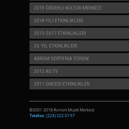
2019 ÖRDEKLİ KÜLTÜR MERKEZİ
2018 YILI ETKİNLİKLERİ
2013-2017 ETKİNLİKLERİ
25. YIL ETKİNLİKLERİ
ABRSM SERTİFİKA TÖRENİ
2012 AS TV
2011 ÖNCESİ ETKİNLİKLER
©2001-2018 Armoni Müzik Merkezi
Telefon:
(224) 222 37 97