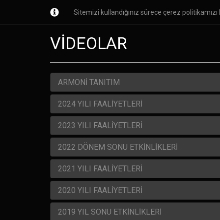
Sitemizi kullandığınız sürece çerez politikamızı k
Ana Sayfa
Kurumsal
Kursl
VİDEOLAR
ARMONİ TANITIM
2024 YILI FAALİYETLERİ
2023 YILI FAALİYETLERİ
2022 DÖNEM SONU ETKİNLİKLERİ
2021 YILI FAALİYETLERİ
2020 YILI FAALİYETLERİ
2019 YIL SONU ETKİNLİKLERİ