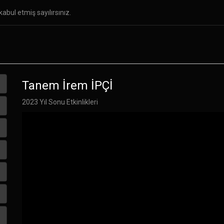
abul etmiş sayılırsınız.
ar
Özel Yetenek Sınavları
Galeri
İletişim
Tanem İrem İPÇİ
2023 Yıl Sonu Etkinlikleri