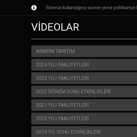
Sitemizi kullandığınız sürece çerez politikamızı k
Ana Sayfa
Kurumsal
Kursl
VİDEOLAR
ARMONİ TANITIM
2024 YILI FAALİYETLERİ
2023 YILI FAALİYETLERİ
2022 DÖNEM SONU ETKİNLİKLERİ
2021 YILI FAALİYETLERİ
2020 YILI FAALİYETLERİ
2019 YIL SONU ETKİNLİKLERİ