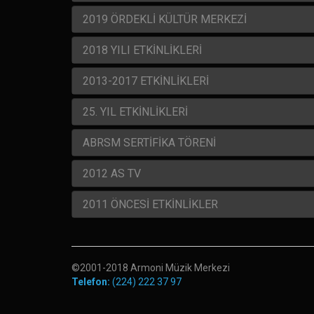
2019 ÖRDEKLİ KÜLTÜR MERKEZİ
2018 YILI ETKİNLİKLERİ
2013-2017 ETKİNLİKLERİ
25. YIL ETKİNLİKLERİ
ABRSM SERTİFİKA TÖRENİ
2012 AS TV
2011 ÖNCESİ ETKİNLİKLER
©2001-2018 Armoni Müzik Merkezi
Telefon:
(224) 222 37 97