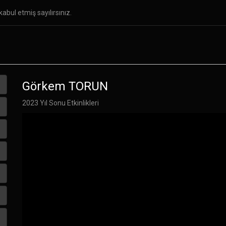
abul etmiş sayılırsınız.
ar
Özel Yetenek Sınavları
Galeri
İletişim
Görkem TORUN
2023 Yıl Sonu Etkinlikleri