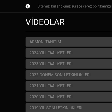
Sitemizi kullandığınız sürece çerez politikamızı k
Ana Sayfa
Kurumsal
Kursl
VİDEOLAR
ARMONİ TANITIM
2024 YILI FAALİYETLERİ
2023 YILI FAALİYETLERİ
2022 DÖNEM SONU ETKİNLİKLERİ
2021 YILI FAALİYETLERİ
2020 YILI FAALİYETLERİ
2019 YIL SONU ETKİNLİKLERİ