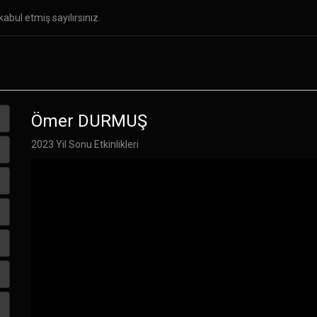
abul etmiş sayılırsınız.
ar
Özel Yetenek Sınavları
Galeri
İletişim
Ömer DURMUŞ
2023 Yil Sonu Etkinlikleri