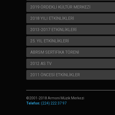
2019 ÖRDEKLİ KÜLTÜR MERKEZİ
2018 YILI ETKİNLİKLERİ
2013-2017 ETKİNLİKLERİ
25. YIL ETKİNLİKLERİ
ABRSM SERTİFİKA TÖRENİ
2012 AS TV
2011 ÖNCESİ ETKİNLİKLER
©2001-2018 Armoni Müzik Merkezi
Telefon:
(224) 222 37 97